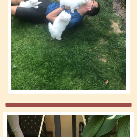
Pflege
Nachkommen
Fotogalerie
in memoriam
Welpentreffen
Links