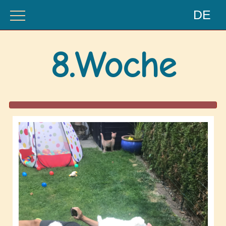
DE
Home
8.Woche
Neuigkeiten
Ausstellungen
Unsere Hunde
Welpen
Rasse